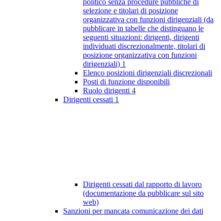
politico senza procedure pubbliche di
selezione e titolari di posizione
organizzativa con funzioni dirigenziali (da
pubblicare in tabelle che distinguano le
seguenti situazioni: dirigenti, dirigenti
individuati discrezionalmente, titolari di
posizione organizzativa con funzioni
dirigenziali)
1
Elenco posizioni dirigenziali discrezionali
Posti di funzione disponibili
Ruolo dirigenti
4
Dirigenti cessati
1
Dirigenti cessati dal rapporto di lavoro
(documentazione da pubblicare sul sito
web)
Sanzioni per mancata comunicazione dei dati