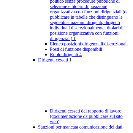
politico senza procedure pubbliche di
selezione e titolari di posizione
organizzativa con funzioni dirigenziali (da
pubblicare in tabelle che distinguano le
seguenti situazioni: dirigenti, dirigenti
individuati discrezionalmente, titolari di
posizione organizzativa con funzioni
dirigenziali)
1
Elenco posizioni dirigenziali discrezionali
Posti di funzione disponibili
Ruolo dirigenti
4
Dirigenti cessati
1
Dirigenti cessati dal rapporto di lavoro
(documentazione da pubblicare sul sito
web)
Sanzioni per mancata comunicazione dei dati