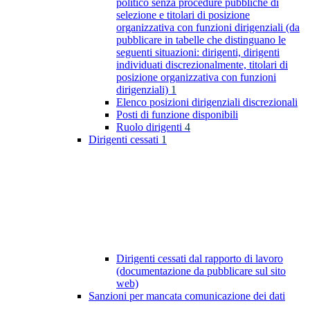
politico senza procedure pubbliche di
selezione e titolari di posizione
organizzativa con funzioni dirigenziali (da
pubblicare in tabelle che distinguano le
seguenti situazioni: dirigenti, dirigenti
individuati discrezionalmente, titolari di
posizione organizzativa con funzioni
dirigenziali)
1
Elenco posizioni dirigenziali discrezionali
Posti di funzione disponibili
Ruolo dirigenti
4
Dirigenti cessati
1
Dirigenti cessati dal rapporto di lavoro
(documentazione da pubblicare sul sito
web)
Sanzioni per mancata comunicazione dei dati