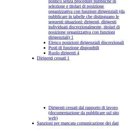
politico senza procedure pubbliche di
selezione e titolari di posizione
organizzativa con funzioni dirigenziali (da
pubblicare in tabelle che distinguano le
seguenti situazioni: dirigenti, dirigenti
individuati discrezionalmente, titolari di
posizione organizzativa con funzioni
dirigenziali)
1
Elenco posizioni dirigenziali discrezionali
Posti di funzione disponibili
Ruolo dirigenti
4
Dirigenti cessati
1
Dirigenti cessati dal rapporto di lavoro
(documentazione da pubblicare sul sito
web)
Sanzioni per mancata comunicazione dei dati