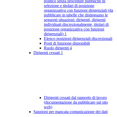
politico senza procedure pubbliche di
selezione e titolari di posizione
organizzativa con funzioni dirigenziali (da
pubblicare in tabelle che distinguano le
seguenti situazioni: dirigenti, dirigenti
individuati discrezionalmente, titolari di
posizione organizzativa con funzioni
dirigenziali)
1
Elenco posizioni dirigenziali discrezionali
Posti di funzione disponibili
Ruolo dirigenti
4
Dirigenti cessati
1
Dirigenti cessati dal rapporto di lavoro
(documentazione da pubblicare sul sito
web)
Sanzioni per mancata comunicazione dei dati