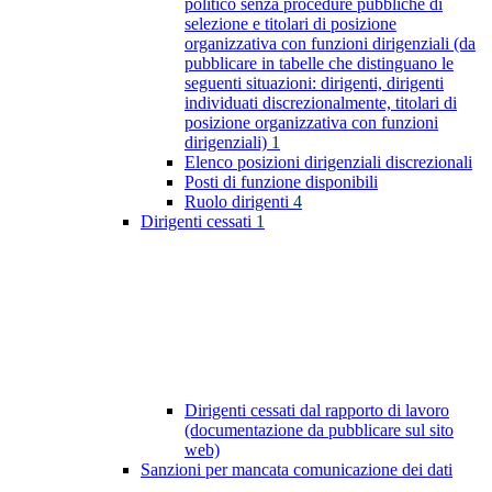
politico senza procedure pubbliche di
selezione e titolari di posizione
organizzativa con funzioni dirigenziali (da
pubblicare in tabelle che distinguano le
seguenti situazioni: dirigenti, dirigenti
individuati discrezionalmente, titolari di
posizione organizzativa con funzioni
dirigenziali)
1
Elenco posizioni dirigenziali discrezionali
Posti di funzione disponibili
Ruolo dirigenti
4
Dirigenti cessati
1
Dirigenti cessati dal rapporto di lavoro
(documentazione da pubblicare sul sito
web)
Sanzioni per mancata comunicazione dei dati