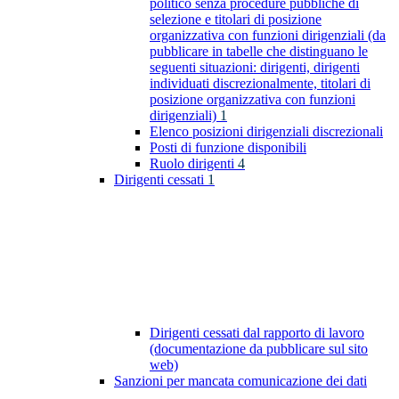
politico senza procedure pubbliche di
selezione e titolari di posizione
organizzativa con funzioni dirigenziali (da
pubblicare in tabelle che distinguano le
seguenti situazioni: dirigenti, dirigenti
individuati discrezionalmente, titolari di
posizione organizzativa con funzioni
dirigenziali)
1
Elenco posizioni dirigenziali discrezionali
Posti di funzione disponibili
Ruolo dirigenti
4
Dirigenti cessati
1
Dirigenti cessati dal rapporto di lavoro
(documentazione da pubblicare sul sito
web)
Sanzioni per mancata comunicazione dei dati