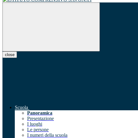
close
Scuola
Panoramica
Presentazione
I luoghi
Le persone
I numeri della scuola