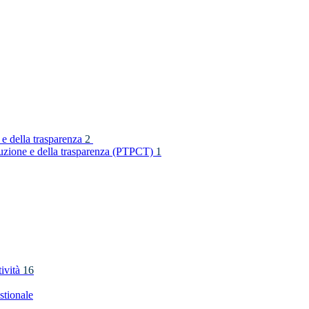
 e della trasparenza
2
rruzione e della trasparenza (PTPCT)
1
tività
16
stionale