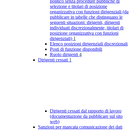
politico senza procedure pubbliche di
selezione e titolari di posizione
organizzativa con funzioni dirigenziali (da
pubblicare in tabelle che distinguano le
seguenti situazioni: dirigenti, dirigenti
individuati discrezionalmente, titolari di
posizione organizzativa con funzioni
dirigenziali)
1
Elenco posizioni dirigenziali discrezionali
Posti di funzione disponibili
Ruolo dirigenti
4
Dirigenti cessati
1
Dirigenti cessati dal rapporto di lavoro
(documentazione da pubblicare sul sito
web)
Sanzioni per mancata comunicazione dei dati