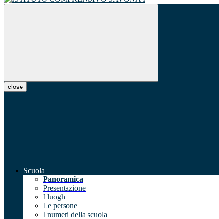
close
Scuola
Panoramica
Presentazione
I luoghi
Le persone
I numeri della scuola