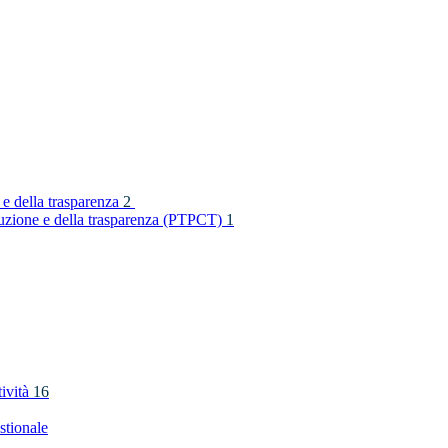
 e della trasparenza
2
rruzione e della trasparenza (PTPCT)
1
tività
16
stionale