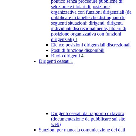
politico senza procedure pubbliche di
selezione e titolari di posizione
organizzativa con funzioni dirigenziali (da
pubblicare in tabelle che distinguano le
seguenti situazioni: dirigenti, dirigenti
individuati discrezionalmente, titolari di
posizione organizzativa con funzioni
dirigenziali)
1
Elenco posizioni dirigenziali discrezionali
Posti di funzione disponibili
Ruolo dirigenti
4
Dirigenti cessati
1
Dirigenti cessati dal rapporto di lavoro
(documentazione da pubblicare sul sito
web)
Sanzioni per mancata comunicazione dei dati