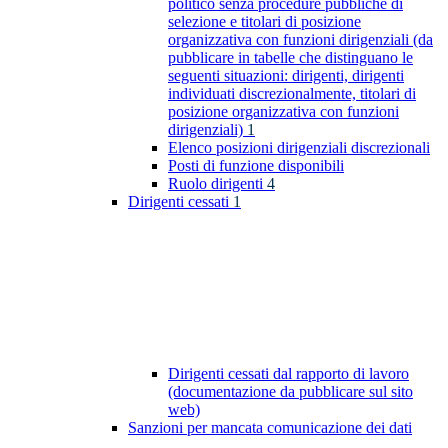
politico senza procedure pubbliche di
selezione e titolari di posizione
organizzativa con funzioni dirigenziali (da
pubblicare in tabelle che distinguano le
seguenti situazioni: dirigenti, dirigenti
individuati discrezionalmente, titolari di
posizione organizzativa con funzioni
dirigenziali)
1
Elenco posizioni dirigenziali discrezionali
Posti di funzione disponibili
Ruolo dirigenti
4
Dirigenti cessati
1
Dirigenti cessati dal rapporto di lavoro
(documentazione da pubblicare sul sito
web)
Sanzioni per mancata comunicazione dei dati