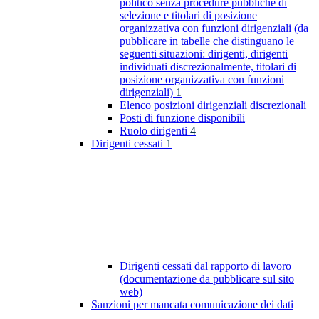
politico senza procedure pubbliche di
selezione e titolari di posizione
organizzativa con funzioni dirigenziali (da
pubblicare in tabelle che distinguano le
seguenti situazioni: dirigenti, dirigenti
individuati discrezionalmente, titolari di
posizione organizzativa con funzioni
dirigenziali)
1
Elenco posizioni dirigenziali discrezionali
Posti di funzione disponibili
Ruolo dirigenti
4
Dirigenti cessati
1
Dirigenti cessati dal rapporto di lavoro
(documentazione da pubblicare sul sito
web)
Sanzioni per mancata comunicazione dei dati