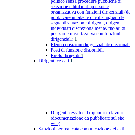
politico senza procedure pubbliche di
selezione e titolari di posizione
organizzativa con funzioni dirigenziali (da
pubblicare in tabelle che distinguano le
seguenti situazioni: dirigenti, dirigenti
individuati discrezionalmente, titolari di
posizione organizzativa con funzioni
dirigenziali)
1
Elenco posizioni dirigenziali discrezionali
Posti di funzione disponibili
Ruolo dirigenti
4
Dirigenti cessati
1
Dirigenti cessati dal rapporto di lavoro
(documentazione da pubblicare sul sito
web)
Sanzioni per mancata comunicazione dei dati