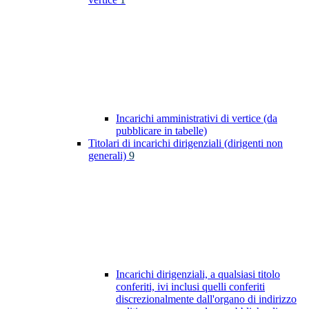
Incarichi amministrativi di vertice (da
pubblicare in tabelle)
Titolari di incarichi dirigenziali (dirigenti non
generali)
9
Incarichi dirigenziali, a qualsiasi titolo
conferiti, ivi inclusi quelli conferiti
discrezionalmente dall'organo di indirizzo