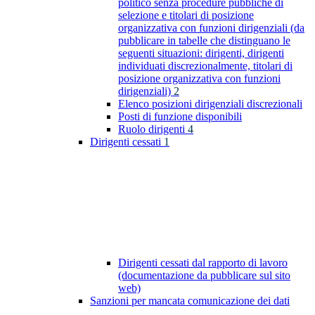
politico senza procedure pubbliche di
selezione e titolari di posizione
organizzativa con funzioni dirigenziali (da
pubblicare in tabelle che distinguano le
seguenti situazioni: dirigenti, dirigenti
individuati discrezionalmente, titolari di
posizione organizzativa con funzioni
dirigenziali)
2
Elenco posizioni dirigenziali discrezionali
Posti di funzione disponibili
Ruolo dirigenti
4
Dirigenti cessati
1
Dirigenti cessati dal rapporto di lavoro
(documentazione da pubblicare sul sito
web)
Sanzioni per mancata comunicazione dei dati