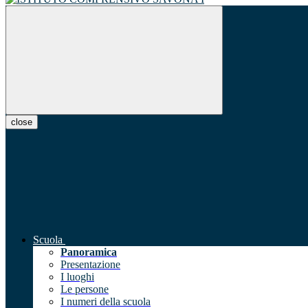
close
Scuola
Panoramica
Presentazione
I luoghi
Le persone
I numeri della scuola