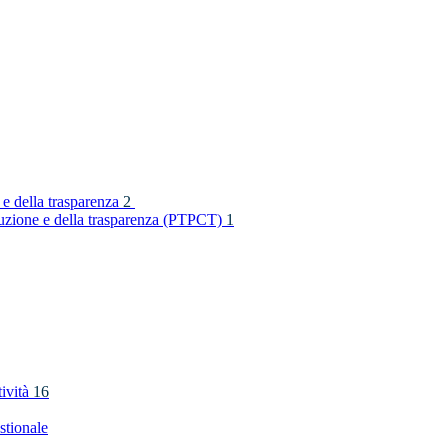
 e della trasparenza
2
rruzione e della trasparenza (PTPCT)
1
tività
16
stionale