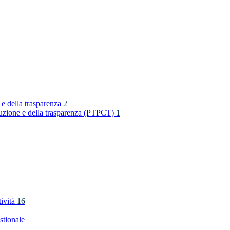
 e della trasparenza
2
rruzione e della trasparenza (PTPCT)
1
tività
16
stionale