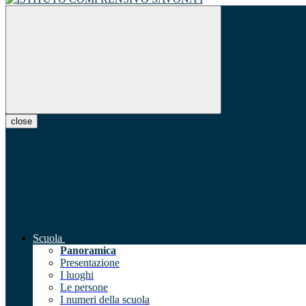
close
Scuola
Panoramica
Presentazione
I luoghi
Le persone
I numeri della scuola